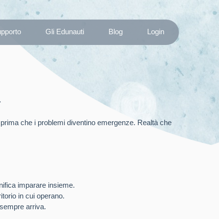
upporto
Gli Edunauti
Blog
Login
e
ori prima che i problemi diventino emergenze. Realtà che
nifica imparare insieme.
torio in cui operano.
n sempre arriva.