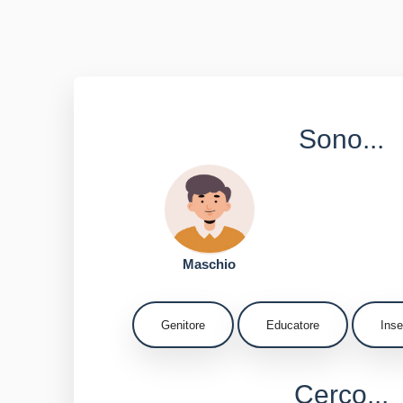
Sono...
Maschio
Genitore
Educatore
Ins
Cerco...