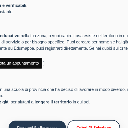
i e verificabili
.
ostante]
 educativo
nella tua zona, o vuoi capire cosa esiste nel territorio in cu
 tipo di servizio o per bisogno specifico. Puoi cercare per nome se hai gi
nte su Edumappa, puoi registrarti direttamente. Se hai dubbi sui crite
ota un appuntamento
]
in una scuola di provincia che ha deciso di lavorare in modo diverso,
o.
e già
, per aiutarti a
leggere il territorio
in cui sei.
Registrati Su Edumappa
Criteri Di Selezione