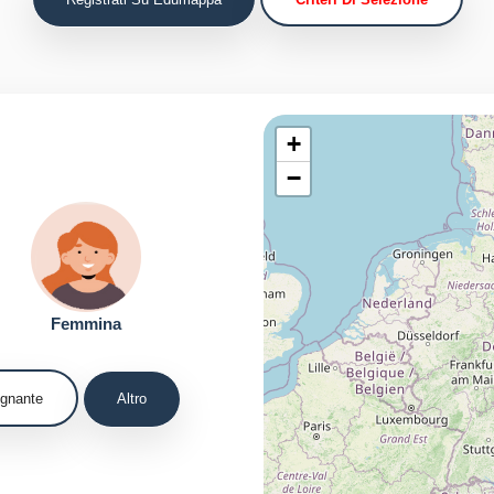
Femmina
egnante
Altro