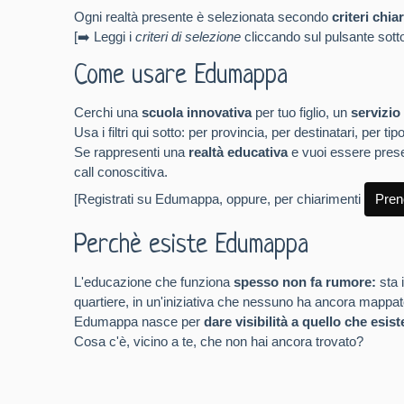
Ogni realtà presente è selezionata secondo
criteri chiar
[
➡️
Leggi i
criteri di selezione
cliccando sul pulsante sott
Come usare Edumappa
Cerchi una
scuola innovativa
per tuo figlio, un
servizio
Usa i filtri qui sotto: per provincia, per destinatari, per
Se rappresenti una
realtà educativa
e vuoi essere prese
call conoscitiva.
[Registrati su Edumappa, oppure, per
chiarimenti
Pren
Perchè esiste Edumappa
L'educazione che funziona
spesso non fa rumore:
sta 
quartiere, in un'iniziativa che nessuno ha ancora mappat
Edumappa nasce per
dare visibilità a quello che esist
Cosa c'è, vicino a te, che non hai ancora trovato?