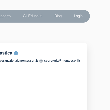
upporto
Gli Edunauti
Blog
Login
lastica
peranazionalemontessori.it
segreteria@montessori.it