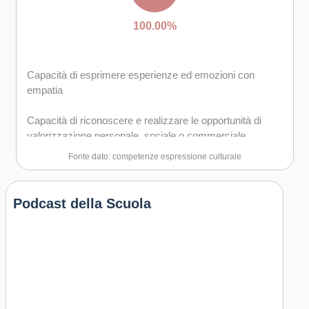
100.00%
Capacità di esprimere esperienze ed emozioni con
empatia
Capacità di riconoscere e realizzare le opportunità di
valorizzazione personale, sociale o commerciale
mediante le arti e le altre forme culturali
Fonte dato: competenze espressione culturale
Capacità di impegnarsi in processi creativi sia
individualmente che collettivamente
Podcast della Scuola
Curiosità nei confronti del mondo, apertura per
immaginare nuove possibilità