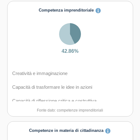
Capacità di comunicare costruttivamente in ambienti
Competenza imprenditoriale
diversi
Capacità di creare fiducia e provare empatia
Capacità di esprimere e comprendere punti di vista
diversi
42.86%
Capacità di negoziare
Creatività e immaginazione
Capacità di concentrarsi, di riflettere criticamente e di
prendere decisioni
Capacità di trasformare le idee in azioni
Capacità di gestire il proprio apprendimento e la propria
Capacità di riflessione critica e costruttiva
carriera
Fonte dato: competenze imprenditoriali
Capacità di lavorare sia in modalità collaborativa in
Capacità di favorire il proprio benessere fisico ed
gruppo sia in maniera autonoma
emotivo
Competenze in materia di cittadinanza
Capacità di comunicare e negoziare efficacemente con