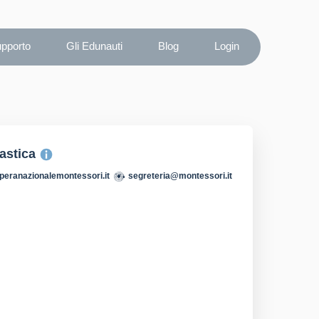
upporto
Gli Edunauti
Blog
Login
lastica
peranazionalemontessori.it
segreteria@montessori.it