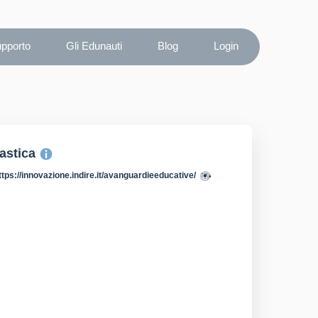
upporto
Gli Edunauti
Blog
Login
lastica
ttps://innovazione.indire.it/avanguardieeducative/