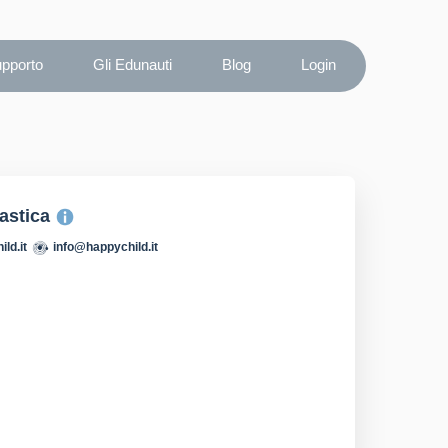
upporto
Gli Edunauti
Blog
Login
lastica
ld.it
info@happychild.it