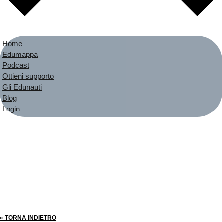
Home
Edumappa
Podcast
Ottieni supporto
Gli Edunauti
Blog
Login
« TORNA INDIETRO