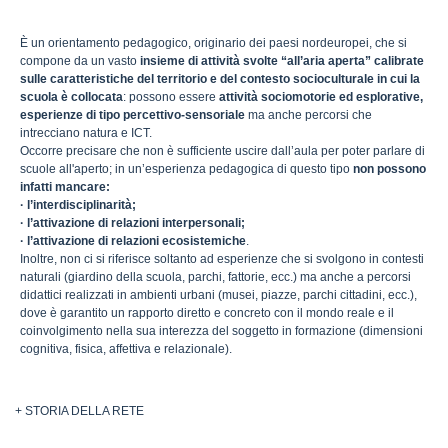
È un orientamento pedagogico, originario dei paesi nordeuropei, che si
compone da un vasto
insieme di attività svolte “all’aria aperta” calibrate
sulle caratteristiche del territorio e del contesto socioculturale in cui la
scuola è collocata
: possono essere
attività sociomotorie ed esplorative,
esperienze di tipo percettivo-sensoriale
ma anche percorsi che
intrecciano natura e ICT.
Occorre precisare che non è sufficiente uscire dall’aula per poter parlare di
scuole all'aperto; in un’esperienza pedagogica di questo tipo
non possono
infatti mancare:
· l’interdisciplinarità;
· l’attivazione di relazioni interpersonali;
· l’attivazione di relazioni ecosistemiche
.
Inoltre, non ci si riferisce soltanto ad esperienze che si svolgono in contesti
naturali (giardino della scuola, parchi, fattorie, ecc.) ma anche a percorsi
didattici realizzati in ambienti urbani (musei, piazze, parchi cittadini, ecc.),
dove è garantito un rapporto diretto e concreto con il mondo reale e il
coinvolgimento nella sua interezza del soggetto in formazione (dimensioni
cognitiva, fisica, affettiva e relazionale).
+ STORIA DELLA RETE