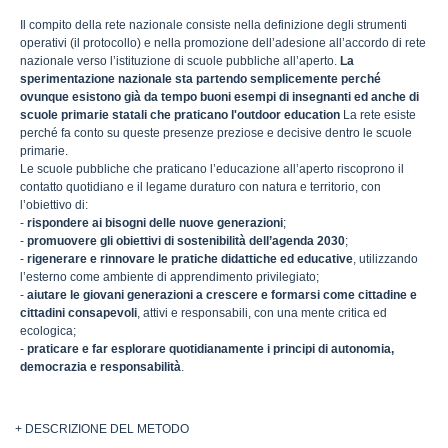
Il compito della rete nazionale consiste nella definizione degli strumenti
operativi (il protocollo) e nella promozione dell’adesione all’accordo di rete
nazionale verso l’istituzione di scuole pubbliche all’aperto.
La
sperimentazione nazionale sta partendo semplicemente perché
ovunque esistono già da tempo buoni esempi di insegnanti ed anche di
scuole primarie statali che praticano l'outdoor education
La rete esiste
perché fa conto su queste presenze preziose e decisive dentro le scuole
primarie.
Le scuole pubbliche che praticano l’educazione all’aperto riscoprono il
contatto quotidiano e il legame duraturo con natura e territorio, con
l’obiettivo di:
-
rispondere ai bisogni delle nuove generazioni
;
-
promuovere gli obiettivi di sostenibilità dell’agenda 2030
;
-
rigenerare e rinnovare le pratiche didattiche ed educative
, utilizzando
l’esterno come ambiente di apprendimento privilegiato;
-
aiutare le giovani generazioni a crescere e formarsi come cittadine e
cittadini consapevoli
, attivi e responsabili, con una mente critica ed
ecologica;
-
praticare e far esplorare quotidianamente i principi di autonomia,
democrazia e responsabilità
.
+ DESCRIZIONE DEL METODO