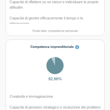
Capacità di riflettere su se stessi e individuare le proprie
attitudini
Capacità di gestire efficacemente il tempo e le
informazioni
Fonte dato: competenze personali
Capacità di imparare e di lavorare sia in modalità
collaborativa sia in maniera autonoma
Competenza imprenditoriale
Capacità di lavorare con gli altri in maniera costruttiva
Capacità di comunicare costruttivamente in ambienti
diversi
Capacità di creare fiducia e provare empatia
92.86%
Capacità di esprimere e comprendere punti di vista
diversi
Creatività e immaginazione
Capacità di negoziare
Capacità di pensiero strategico e risoluzione dei problemi