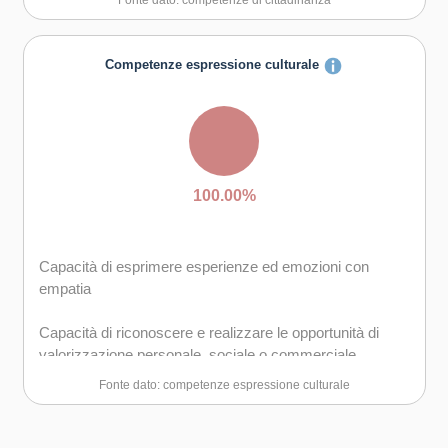
Fonte dato: competenze di cittadinanza
degli obiettivi
Capacità di motivare gli altri e valorizzare le loro idee, di
Competenze espressione culturale
provare empatia
Capacità di accettare la responsabilità
100.00%
Capacità di esprimere esperienze ed emozioni con
empatia
Capacità di riconoscere e realizzare le opportunità di
valorizzazione personale, sociale o commerciale
mediante le arti e le altre forme culturali
Fonte dato: competenze espressione culturale
Capacità di impegnarsi in processi creativi sia
individualmente che collettivamente