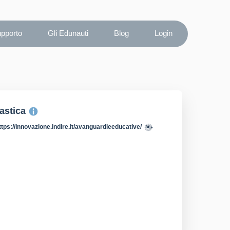
upporto
Gli Edunauti
Blog
Login
lastica
ttps://innovazione.indire.it/avanguardieeducative/