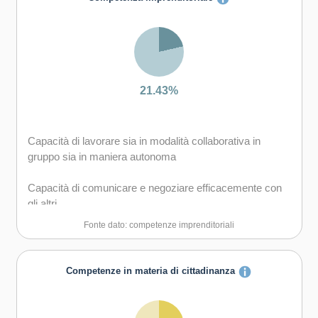
Capacità di negoziare
Capacità di favorire il proprio benessere fisico ed
emotivo
21.43%
Capacità di lavorare sia in modalità collaborativa in
gruppo sia in maniera autonoma
Capacità di comunicare e negoziare efficacemente con
gli altri
Fonte dato: competenze imprenditoriali
Capacità di motivare gli altri e valorizzare le loro idee, di
provare empatia
Competenze in materia di cittadinanza