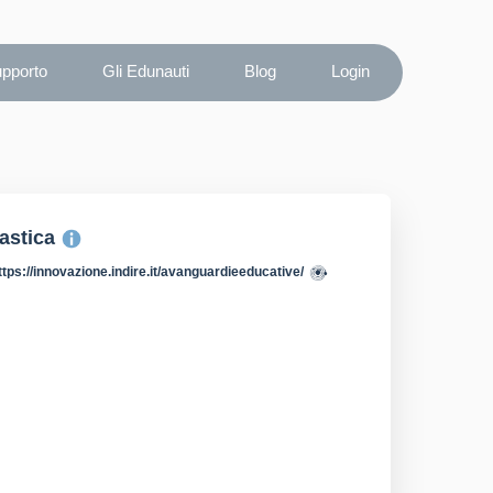
upporto
Gli Edunauti
Blog
Login
lastica
ttps://innovazione.indire.it/avanguardieeducative/