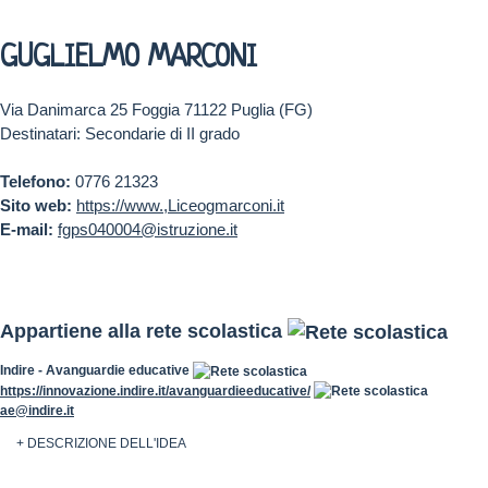
GUGLIELMO MARCONI
Via Danimarca 25 Foggia 71122 Puglia (FG)
Destinatari: Secondarie di II grado
Telefono:
0776 21323
Sito web:
https://www.,Liceogmarconi.it
E-mail:
fgps040004@istruzione.it
Appartiene alla rete scolastica
Indire - Avanguardie educative
https://innovazione.indire.it/avanguardieeducative/
ae@indire.it
+ DESCRIZIONE DELL'IDEA