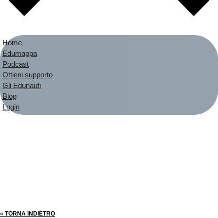
Home
Edumappa
Podcast
Ottieni supporto
Gli Edunauti
Blog
Login
« TORNA INDIETRO