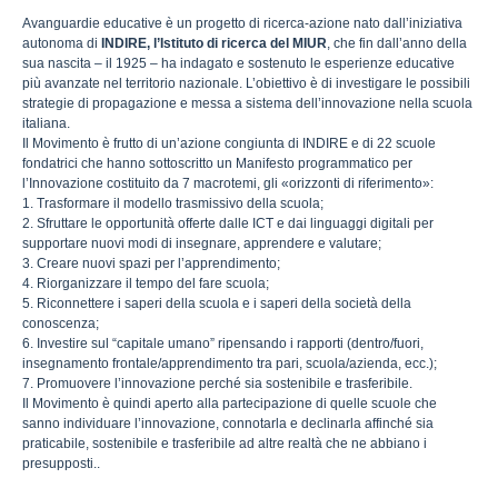
Avanguardie educative è un progetto di ricerca-azione nato dall’iniziativa
autonoma di
INDIRE, l’Istituto di ricerca del MIUR
, che fin dall’anno della
sua nascita – il 1925 – ha indagato e sostenuto le esperienze educative
più avanzate nel territorio nazionale. L’obiettivo è di investigare le possibili
strategie di propagazione e messa a sistema dell’innovazione nella scuola
italiana.
Il Movimento è frutto di un’azione congiunta di INDIRE e di 22 scuole
fondatrici che hanno sottoscritto un Manifesto programmatico per
l’Innovazione costituito da 7 macrotemi, gli «orizzonti di riferimento»:
1. Trasformare il modello trasmissivo della scuola;
2. Sfruttare le opportunità offerte dalle ICT e dai linguaggi digitali per
supportare nuovi modi di insegnare, apprendere e valutare;
3. Creare nuovi spazi per l’apprendimento;
4. Riorganizzare il tempo del fare scuola;
5. Riconnettere i saperi della scuola e i saperi della società della
conoscenza;
6. Investire sul “capitale umano” ripensando i rapporti (dentro/fuori,
insegnamento frontale/apprendimento tra pari, scuola/azienda, ecc.);
7. Promuovere l’innovazione perché sia sostenibile e trasferibile.
Il Movimento è quindi aperto alla partecipazione di quelle scuole che
sanno individuare l’innovazione, connotarla e declinarla affinché sia
praticabile, sostenibile e trasferibile ad altre realtà che ne abbiano i
presupposti..