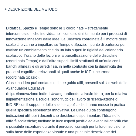
+ DESCRIZIONE DEL METODO
Didattica, Spazio e Tempo sono le 3 coordinate – strettamente
interconnesse – che individuano il contesto di riferimento per i processi di
innovazione innescati dalle Idee. La Didattica coordinata è il motore delle
scelte che vanno a impattare su Tempo e Spazio: il punto di partenza per
avviare un cambiamento che da un lato superi le rigidità del calendario
scolastico, l’orario delle lezioni e la parcellizzazione delle discipline
(coordinata Tempo) e dall’altro superi i limiti strutturali di un’aula con i
banchi allineati e gli arredi fissi, in netto contrasto con la dinamicità dei
processi cognitivi e relazionali ai quali anche le ICT concorrono
(coordinata Spazio).
Ciascuna Idea può contare su Linee guida utili, presenti sul sito web delle
Avanguardie Educative
(https://innovazione.indire.it/avanguardieeducative/le-idee), per la relativa
implementazione a scuola; sono frutto del lavoro di ricerca-azione di
INDIRE con il supporto delle scuole capofila che hanno messo in pratica
quella specifica esperienza innovativa. Le Linee guida contengono
indicazioni utili per i docenti che desiderano sperimentare l’Idea nelle
attività scolastiche; mettono in luce aspetti positivi ed eventuali criticità che
è possibile incontrare durante il percorso, consigli per la loro risoluzione
sulla base delle esperienze vissute e una puntuale descrizione dei