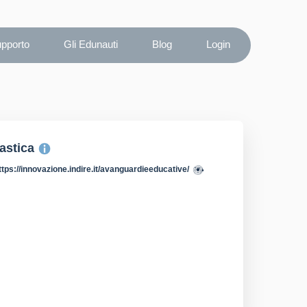
upporto
Gli Edunauti
Blog
Login
lastica
ttps://innovazione.indire.it/avanguardieeducative/