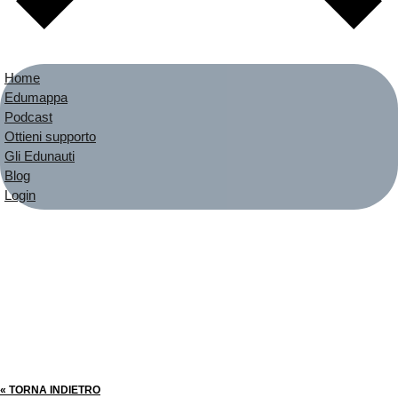
Home
Edumappa
Podcast
Ottieni supporto
Gli Edunauti
Blog
Login
« TORNA INDIETRO