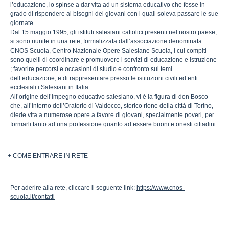
l’educazione, lo spinse a dar vita ad un sistema educativo che fosse in
grado di rispondere ai bisogni dei giovani con i quali soleva passare le sue
giornate.
Dal 15 maggio 1995, gli istituti salesiani cattolici presenti nel nostro paese,
si sono riunite in una rete, formalizzata dall’associazione denominata
CNOS Scuola, Centro Nazionale Opere Salesiane Scuola, i cui compiti
sono quelli di coordinare e promuovere i servizi di educazione e istruzione
; favorire percorsi e occasioni di studio e confronto sui temi
dell’educazione; e di rappresentare presso le istituzioni civili ed enti
ecclesiali i Salesiani in Italia.
All’origine dell’impegno educativo salesiano, vi è la figura di don Bosco
che, all’interno dell’Oratorio di Valdocco, storico rione della città di Torino,
diede vita a numerose opere a favore di giovani, specialmente poveri, per
formarli tanto ad una professione quanto ad essere buoni e onesti cittadini.
+ COME ENTRARE IN RETE
Per aderire alla rete, cliccare il seguente link:
https://www.cnos-
scuola.it/contatti