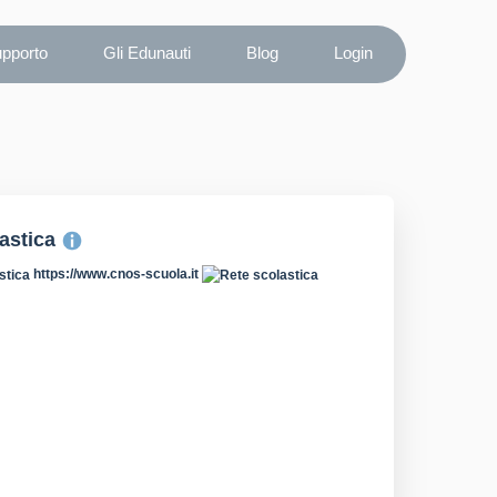
upporto
Gli Edunauti
Blog
Login
lastica
https://www.cnos-scuola.it