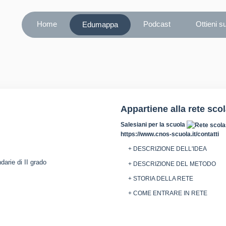
Home
Podcast
Ottieni s
Edumappa
Appartiene alla rete sco
Salesiani per la scuola
https://www.cnos-scuola.it/contatti
+ DESCRIZIONE DELL'IDEA
darie di II grado
+ DESCRIZIONE DEL METODO
+ STORIA DELLA RETE
+ COME ENTRARE IN RETE