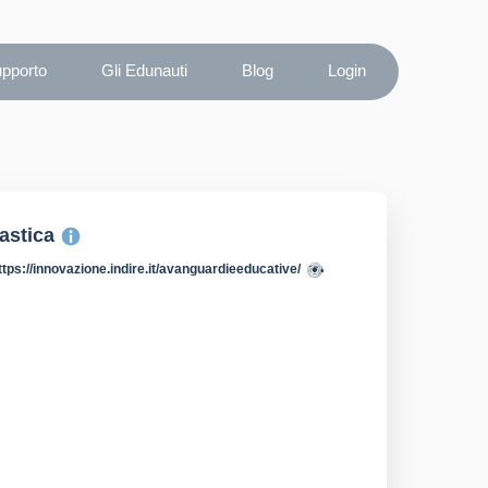
upporto
Gli Edunauti
Blog
Login
lastica
ttps://innovazione.indire.it/avanguardieeducative/