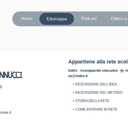
Home
Podcast
Ottieni s
Edumappa
Appartiene alla rete sco
Indire - Avanguardie educative
h
ANNUCCI
ae@indire.it
+ DESCRIZIONE DELL'IDEA
N)
+ DESCRIZIONE DEL METODO
+ STORIA DELLA RETE
+ COME ENTRARE IN RETE
ione.it