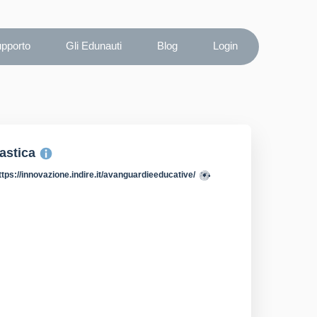
upporto
Gli Edunauti
Blog
Login
lastica
ttps://innovazione.indire.it/avanguardieeducative/