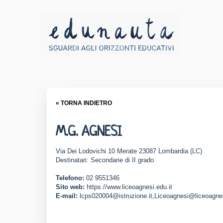
« TORNA INDIETRO
M.G. AGNESI
Via Dei Lodovichi 10 Merate 23087 Lombardia (LC)
Destinatari: Secondarie di II grado
Telefono:
02 9551346
Sito web:
https://www.liceoagnesi.edu.it
E-mail:
lcps020004@istruzione.it,Liceoagnesi@liceoagnes