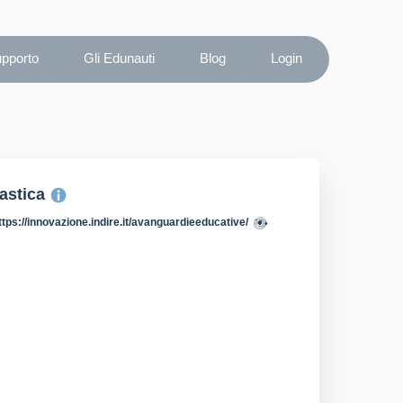
upporto
Gli Edunauti
Blog
Login
lastica
ttps://innovazione.indire.it/avanguardieeducative/