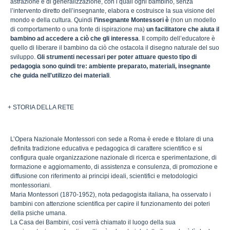
astrazione e di generalizzazione, con i quali ogni bambino, senza
l’intervento diretto dell’insegnante, elabora e costruisce la sua visione del
mondo e della cultura. Quindi
l’insegnante Montessori è
(non un modello
di comportamento o una fonte di ispirazione ma)
un facilitatore che aiuta il
bambino ad accedere a ciò che gli interessa
. Il compito dell’educatore è
quello di liberare il bambino da ciò che ostacola il disegno naturale del suo
sviluppo.
Gli strumenti necessari per poter attuare questo tipo di
pedagogia sono quindi tre: ambiente preparato, materiali, insegnante
che guida nell'utilizzo dei materiali
.
+ STORIA DELLA RETE
L’Opera Nazionale Montessori con sede a Roma è erede e titolare di una
definita tradizione educativa e pedagogica di carattere scientifico e si
configura quale organizzazione nazionale di ricerca e sperimentazione, di
formazione e aggiornamento, di assistenza e consulenza, di promozione e
diffusione con riferimento ai principi ideali, scientifici e metodologici
montessoriani.
Maria Montessori (1870-1952), nota pedagogista italiana, ha osservato i
bambini con attenzione scientifica per capire il funzionamento dei poteri
della psiche umana.
La Casa dei Bambini, così verrà chiamato il luogo della sua