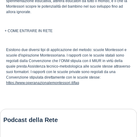
sperimentazione educativa, attirerà educatori da tutto il mondo, è lì che la
Montessori scopre le potenzialità del bambino nel suo sviluppo fino ad
allora ignorate.
+ COME ENTRARE IN RETE
Esistono due diversi tipi di applicazione del metodo: scuole Montessori e
scuole d'ispirazione Montessoriana. I rapporti con le scuole statali sono
regolati dalla Convenzione che l’ONM stipula con il MIUR in virtù della
quale presta Assistenza tecnico-metodologica alle scuole stesse attraverso
suoi formatori. I rapporti con le scuole private sono regolati da una
Convenzione stipulata direttamente con le scuole stesse:
https://www.operanazionalemontessori.it/faq
Podcast della Rete