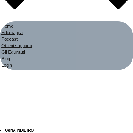
Home
Edumappa
Podcast
Ottieni supporto
Gli Edunauti
Blog
Login
« TORNA INDIETRO