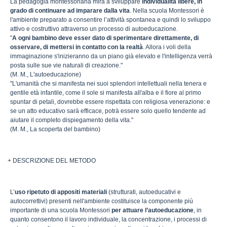
La pedagogia montessoriana mira a sviluppare
individualità libere, in
grado di continuare ad imparare dalla vita
. Nella scuola Montessori è
l'ambiente preparato a consentire l’attività spontanea e quindi lo sviluppo
attivo e costruttivo attraverso un processo di autoeducazione.
"
A ogni bambino deve esser dato di sperimentare direttamente, di
osservare, di mettersi in contatto con la realtà
. Allora i voli della
immaginazione s'inizieranno da un piano già elevato e l'intelligenza verrà
posta sulle sue vie naturali di creazione."
(M. M., L'autoeducazione)
"L'umanità che si manifesta nei suoi splendori intellettuali nella tenera e
gentile età infantile, come il sole si manifesta all'alba e il fiore al primo
spuntar di petali, dovrebbe essere rispettata con religiosa venerazione: e
se un atto educativo sarà efficace, potrà essere solo quello tendente ad
aiutare il completo dispiegamento della vita."
(M. M., La scoperta del bambino)
+ DESCRIZIONE DEL METODO
L’
uso ripetuto di appositi materiali
(strutturati, autoeducativi e
autocorrettivi) presenti nell'ambiente costituisce la componente più
importante di una scuola Montessori
per attuare l’autoeducazione
, in
quanto consentono il lavoro individuale, la concentrazione, i processi di