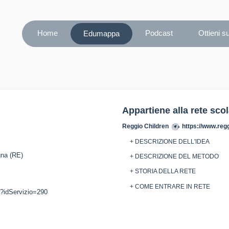
Home
Podcast
Ottieni s
Edumappa
Appartiene alla rete sco
Reggio Children
https://www.regg
+ DESCRIZIONE DELL'IDEA
gna (RE)
+ DESCRIZIONE DEL METODO
+ STORIA DELLA RETE
+ COME ENTRARE IN RETE
sp?idServizio=290