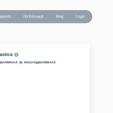
upporto
Gli Edunauti
Blog
Login
lastica
iochildren.it
info@reggiochildren.it