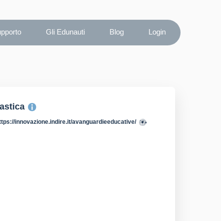
upporto
Gli Edunauti
Blog
Login
lastica
ttps://innovazione.indire.it/avanguardieeducative/