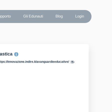
upporto
Gli Edunauti
Blog
Login
lastica
ttps://innovazione.indire.it/avanguardieeducative/