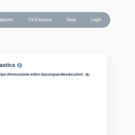
upporto
Gli Edunauti
Blog
Login
lastica
ttps://innovazione.indire.it/avanguardieeducative/