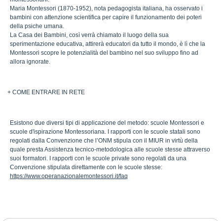
Maria Montessori (1870-1952), nota pedagogista italiana, ha osservato i
bambini con attenzione scientifica per capire il funzionamento dei poteri
della psiche umana.
La Casa dei Bambini, così verrà chiamato il luogo della sua
sperimentazione educativa, attirerà educatori da tutto il mondo, è lì che la
Montessori scopre le potenzialità del bambino nel suo sviluppo fino ad
allora ignorate.
+ COME ENTRARE IN RETE
Esistono due diversi tipi di applicazione del metodo: scuole Montessori e
scuole d'ispirazione Montessoriana. I rapporti con le scuole statali sono
regolati dalla Convenzione che l’ONM stipula con il MIUR in virtù della
quale presta Assistenza tecnico-metodologica alle scuole stesse attraverso
suoi formatori. I rapporti con le scuole private sono regolati da una
Convenzione stipulata direttamente con le scuole stesse:
https://www.operanazionalemontessori.it/faq