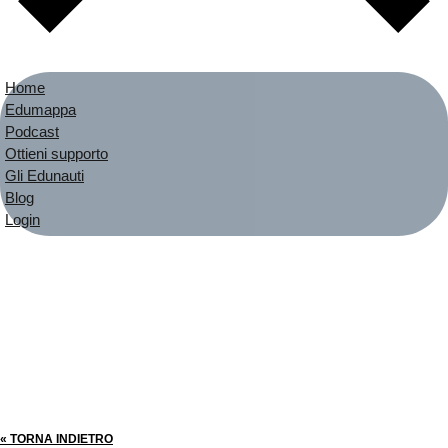
Home
Edumappa
Podcast
Ottieni supporto
Gli Edunauti
Blog
Login
« TORNA INDIETRO