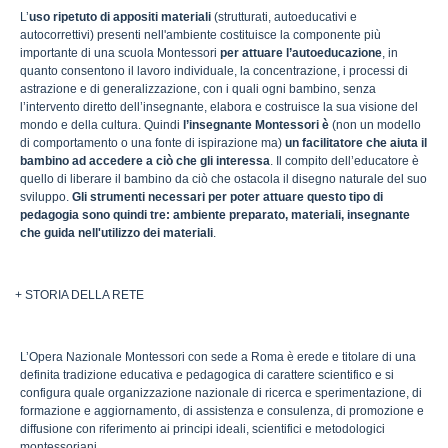
L’
uso ripetuto di appositi materiali
(strutturati, autoeducativi e
autocorrettivi) presenti nell'ambiente costituisce la componente più
importante di una scuola Montessori
per attuare l’autoeducazione
, in
quanto consentono il lavoro individuale, la concentrazione, i processi di
astrazione e di generalizzazione, con i quali ogni bambino, senza
l’intervento diretto dell’insegnante, elabora e costruisce la sua visione del
mondo e della cultura. Quindi
l’insegnante Montessori è
(non un modello
di comportamento o una fonte di ispirazione ma)
un facilitatore che aiuta il
bambino ad accedere a ciò che gli interessa
. Il compito dell’educatore è
quello di liberare il bambino da ciò che ostacola il disegno naturale del suo
sviluppo.
Gli strumenti necessari per poter attuare questo tipo di
pedagogia sono quindi tre: ambiente preparato, materiali, insegnante
che guida nell'utilizzo dei materiali
.
+ STORIA DELLA RETE
L’Opera Nazionale Montessori con sede a Roma è erede e titolare di una
definita tradizione educativa e pedagogica di carattere scientifico e si
configura quale organizzazione nazionale di ricerca e sperimentazione, di
formazione e aggiornamento, di assistenza e consulenza, di promozione e
diffusione con riferimento ai principi ideali, scientifici e metodologici
montessoriani.