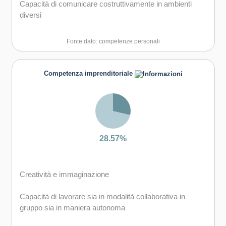
Capacità di comunicare costruttivamente in ambienti
diversi
Capacità di creare fiducia e provare empatia
Fonte dato: competenze personali
Capacità di esprimere e comprendere punti di vista
diversi
Competenza imprenditoriale
Capacità di negoziare
Capacità di favorire il proprio benessere fisico ed
emotivo
28.57%
Creatività e immaginazione
Capacità di lavorare sia in modalità collaborativa in
gruppo sia in maniera autonoma