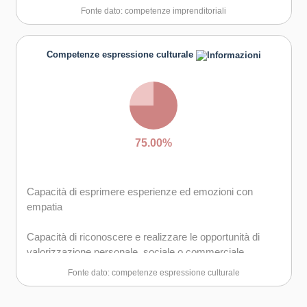
Capacità di comunicare e negoziare efficacemente con
Fonte dato: competenze imprenditoriali
gli altri
Capacità di motivare gli altri e valorizzare le loro idee, di
Competenze espressione culturale
provare empatia
75.00%
Capacità di esprimere esperienze ed emozioni con
empatia
Capacità di riconoscere e realizzare le opportunità di
valorizzazione personale, sociale o commerciale
mediante le arti e le altre forme culturali
Fonte dato: competenze espressione culturale
Capacità di impegnarsi in processi creativi sia