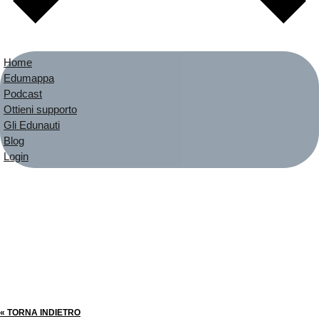
Home
Edumappa
Podcast
Ottieni supporto
Gli Edunauti
Blog
Login
« TORNA INDIETRO