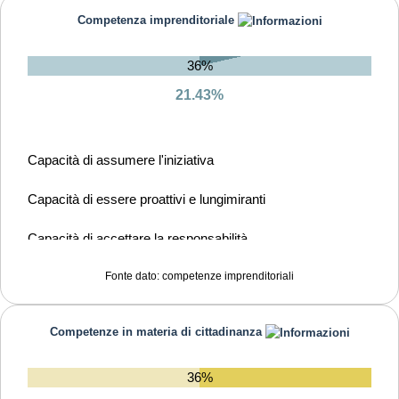
Capacità di esprimere e comprendere punti di vista diversi
Competenza imprenditoriale
Capacità di concentrarsi, di riflettere criticamente e di
prendere decisioni
36%
21.43%
Capacità di gestire il proprio apprendimento e la propria
carriera
Capacità di assumere l'iniziativa
Capacità di gestire l'incertezza, la complessità e lo stress
Capacità di essere proattivi e lungimiranti
Capacità di favorire il proprio benessere fisico ed emotivo
Capacità di accettare la responsabilità
Fonte dato: competenze imprenditoriali
Competenze in materia di cittadinanza
36%