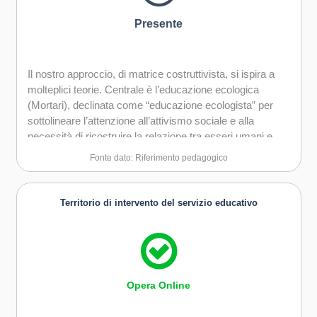
Presente
Il nostro approccio, di matrice costruttivista, si ispira a
molteplici teorie. Centrale è l’educazione ecologica
(Mortari), declinata come “educazione ecologista” per
sottolineare l’attenzione all’attivismo sociale e alla
necessità di ricostruire la relazione tra esseri umani e
mondo in ottica ecosistemica. A Sud adotta un approccio
Fonte dato: Riferimento pedagogico
politico, inteso come responsabilità verso la comunità e il
pianeta. Nelle pratiche educative ci rifacciamo
all’educazione alla libertà (Freire), in cui classi e gruppi
Territorio di intervento del servizio educativo
diventano comunità politiche e solidali, rifiutando il
modello “depositario” che riduce le student* a contenitori
passivi. Fondamentale è anche l’educazione
esperienziale, declinata per le diverse fasce di età.
Particolare attenzione è data all’educazione alle
Opera Online
differenze in prospettiva intersezionale, per decostruire
stereotipi di genere, di classe e culturali, fornendo