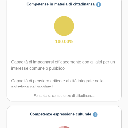
Capacità di assumere l'iniziativa
Competenze in materia di cittadinanza
Capacità di favorire il proprio benessere fisico ed
emotivo
Capacità di lavorare sia in modalità collaborativa in
gruppo sia in maniera autonoma
Capacità di comunicare e negoziare efficacemente con
gli altri
100.00%
Capacità di gestire l'incertezza, l'ambiguità e il rischio
Capacità di impegnarsi efficacemente con gli altri per un
Capacità di possedere spirito di iniziativa e
interesse comune o pubblico
autoconsapevolezza
Capacità di pensiero critico e abilità integrate nella
Capacità di essere proattivi e lungimiranti
soluzione dei problemi
Fonte dato: competenze di cittadinanza
Capacità di coraggio e perseveranza nel raggiungimento
degli obiettivi
Competenze espressione culturale
Capacità di motivare gli altri e valorizzare le loro idee, di
provare empatia