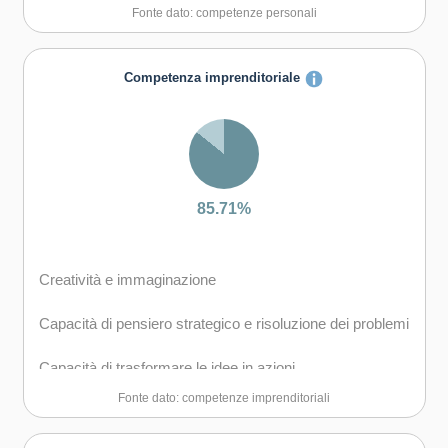
Fonte dato: competenze personali
Capacità di lavorare con gli altri in maniera costruttiva
Capacità di comunicare costruttivamente in ambienti
Competenza imprenditoriale
diversi
Capacità di creare fiducia e provare empatia
Capacità di esprimere e comprendere punti di vista
diversi
85.71%
Capacità di negoziare
Creatività e immaginazione
Capacità di gestire il proprio apprendimento e la propria
carriera
Capacità di pensiero strategico e risoluzione dei problemi
Capacità di gestire l'incertezza, la complessità e lo
Capacità di trasformare le idee in azioni
stress
Fonte dato: competenze imprenditoriali
Capacità di riflessione critica e costruttiva
Capacità di mantenersi resilienti