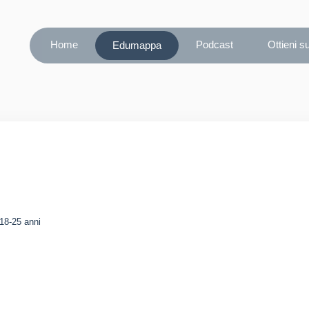
Home
Podcast
Ottieni s
Edumappa
)
 18-25 anni