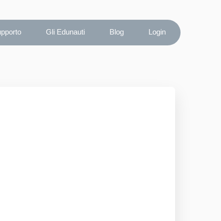
upporto
Gli Edunauti
Blog
Login