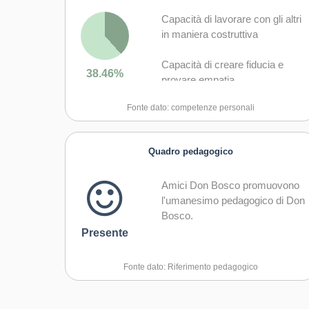
Capacità di lavorare con gli altri
in maniera costruttiva
Capacità di creare fiducia e
38.46%
provare empatia
Fonte dato: competenze personali
Capacità di esprimere e
comprendere punti di vista
diversi
Quadro pedagogico
Capacità di negoziare
Amici Don Bosco promuovono
l'umanesimo pedagogico di Don
Capacità di gestire il proprio
Bosco.
apprendimento e la propria
carriera
Presente
Fonte dato: Riferimento pedagogico