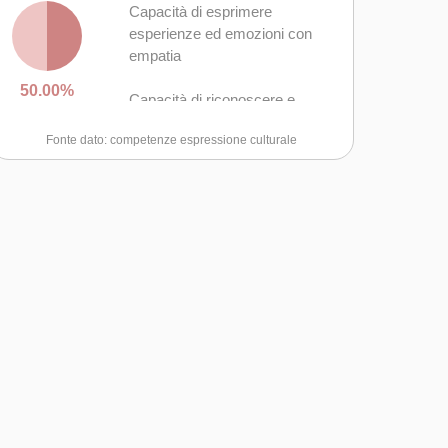
Capacità di esprimere
esperienze ed emozioni con
empatia
50.00%
Capacità di riconoscere e
realizzare le opportunità di
Fonte dato: competenze espressione culturale
valorizzazione personale,
sociale o commerciale
mediante le arti e le altre forme
culturali