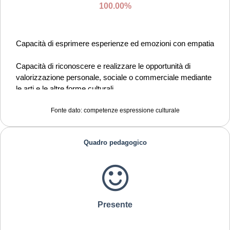
100.00%
Capacità di trasformare le idee in azioni
Creatività e immaginazione
Capacità di esprimere esperienze ed emozioni con empatia
Capacità di riconoscere e realizzare le opportunità di
valorizzazione personale, sociale o commerciale mediante
le arti e le altre forme culturali
Capacità di impegnarsi in processi creativi sia
Fonte dato: competenze espressione culturale
individualmente che collettivamente
Quadro pedagogico
Curiosità nei confronti del mondo, apertura per immaginare
nuove possibilità
Presente