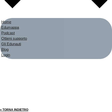
Home
Edumappa
Podcast
Ottieni supporto
Gli Edunauti
Blog
Login
« TORNA INDIETRO