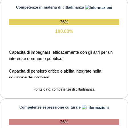
degli obiettivi
Competenze in materia di cittadinanza
Capacità di essere proattivi e lungimiranti
36%
Capacità di gestire l'incertezza, l'ambiguità e il rischio
100.00%
Capacità di lavorare sia in modalità collaborativa in gruppo
sia in maniera autonoma
Capacità di impegnarsi efficacemente con gli altri per un
interesse comune o pubblico
Capacità di mantenere il ritmo dell'attività
Capacità di pensiero critico e abilità integrate nella
Capacità di motivare gli altri e valorizzare le loro idee, di
soluzione dei problemi
provare empatia
Fonte dato: competenze di cittadinanza
Capacità di pensiero strategico e risoluzione dei problemi
Capacità di possedere spirito di iniziativa e
Competenze espressione culturale
autoconsapevolezza
Capacità di riflessione critica e costruttiva
36%