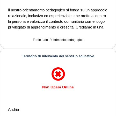
Il nostro orientamento pedagogico si fonda su un approccio
relazionale, inclusivo ed esperienziale, che mette al centro
la persona e valorizza il contesto comunitario come luogo
privilegiato di apprendimento e crescita. Crediamo in una
pedagogia della relazione, che riconosce l’unicità di ciascun
individuo e promuove l’educazione come percorso
Fonte dato: Riferimento pedagogico
condiviso, in cui educatori e destinatari costruiscono
insieme significato, competenze e consapevolezza. Le
nostre attività si ispirano a modelli educativi attivi, basati
Territorio di intervento del servizio educativo
sull’esperienza diretta, sul fare insieme, sull’apprendimento
informale e sull’interazione tra generazioni. L’educatore ha
un ruolo di accompagnamento e facilitazione, mentre la
famiglia è coinvolta in modo integrato nel percorso
educativo, riconosciuta come risorsa essenziale. La finalità
Non Opera Online
ultima del nostro intervento è favorire l’inclusione sociale, il
benessere delle persone e la costruzione di legami familiari
e di comunità duraturi, promuovendo autonomia,
partecipazione e cittadinanza attiva.
Andria