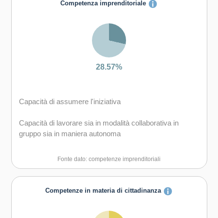
Competenza imprenditoriale
Capacità di esprimere e comprendere punti di vista
diversi
Capacità di negoziare
28.57%
Capacità di favorire il proprio benessere fisico ed
emotivo
Capacità di assumere l'iniziativa
Capacità di lavorare sia in modalità collaborativa in
gruppo sia in maniera autonoma
Capacità di comunicare e negoziare efficacemente con
Fonte dato: competenze imprenditoriali
gli altri
Capacità di motivare gli altri e valorizzare le loro idee, di
Competenze in materia di cittadinanza
provare empatia