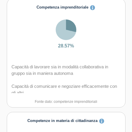
Capacità di creare fiducia e provare empatia
Competenza imprenditoriale
Capacità di esprimere e comprendere punti di vista
diversi
Capacità di negoziare
28.57%
Capacità di lavorare sia in modalità collaborativa in
gruppo sia in maniera autonoma
Capacità di comunicare e negoziare efficacemente con
gli altri
Fonte dato: competenze imprenditoriali
Capacità di motivare gli altri e valorizzare le loro idee, di
provare empatia
Competenze in materia di cittadinanza
Capacità di accettare la responsabilità