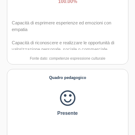
100.00%
Capacità di esprimere esperienze ed emozioni con
empatia
Capacità di riconoscere e realizzare le opportunità di
valorizzazione personale, sociale o commerciale
mediante le arti e le altre forme culturali
Fonte dato: competenze espressione culturale
Capacità di impegnarsi in processi creativi sia
individualmente che collettivamente
Quadro pedagogico
Curiosità nei confronti del mondo, apertura per
immaginare nuove possibilità
Presente