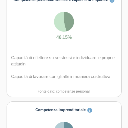
Competenza personale sociale e capacità di imparare
46.15%
Capacità di riflettere su se stessi e individuare le proprie
attitudini
Capacità di lavorare con gli altri in maniera costruttiva
Capacità di creare fiducia e provare empatia
Fonte dato: competenze personali
Capacità di esprimere e comprendere punti di vista
diversi
Competenza imprenditoriale
Capacità di negoziare