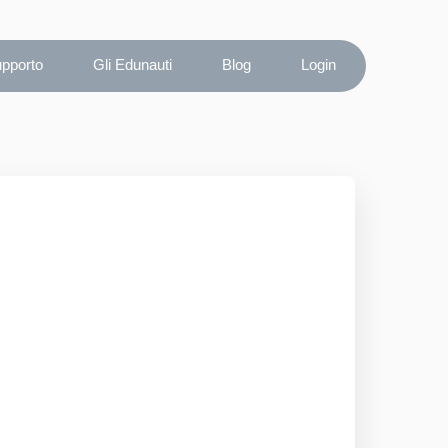
upporto
Gli Edunauti
Blog
Login