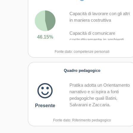
Capacità di lavorare con gli altri
in maniera costruttiva
Capacità di comunicare
46.15%
costruttivamente in ambienti
diversi
Fonte dato: competenze personali
Capacità di creare fiducia e
provare empatia
Quadro pedagogico
Capacità di esprimere e
Pratika adotta un Orientamento
comprendere punti di vista
narrativo e si ispira a fonti
diversi
pedagogiche quali Batini,
Salvarani e Zaccaria.
Capacità di negoziare
Presente
Capacità di gestire il proprio
Fonte dato: Riferimento pedagogico
apprendimento e la propria
carriera