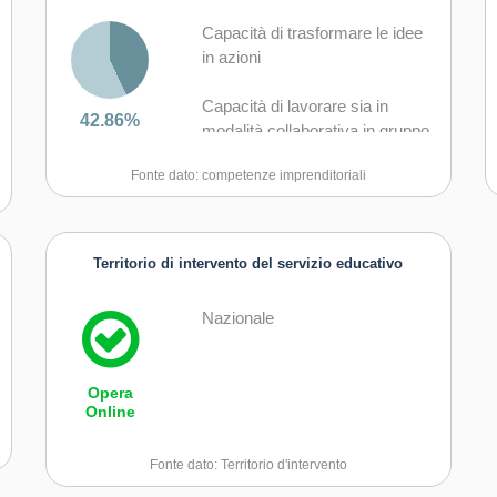
Capacità di trasformare le idee
in azioni
Capacità di lavorare sia in
42.86%
modalità collaborativa in gruppo
sia in maniera autonoma
Fonte dato: competenze imprenditoriali
Capacità di comunicare e
negoziare efficacemente con gli
altri
Territorio di intervento del servizio educativo
Capacità di essere proattivi e
Nazionale
lungimiranti
Capacità di motivare gli altri e
Opera
valorizzare le loro idee, di
Online
provare empatia
Fonte dato: Territorio d'intervento
Capacità di accettare la
responsabilità