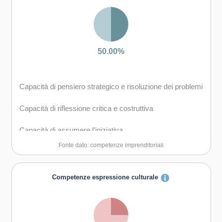
Capacità di esprimere e comprendere punti di vista
diversi
Capacità di negoziare
50.00%
Capacità di concentrarsi, di riflettere criticamente e di
prendere decisioni
Capacità di pensiero strategico e risoluzione dei problemi
Capacità di gestire il proprio apprendimento e la propria
carriera
Capacità di riflessione critica e costruttiva
Capacità di favorire il proprio benessere fisico ed
Capacità di assumere l'iniziativa
emotivo
Fonte dato: competenze imprenditoriali
Capacità di lavorare sia in modalità collaborativa in
gruppo sia in maniera autonoma
Competenze espressione culturale
Capacità di comunicare e negoziare efficacemente con
gli altri
Capacità di motivare gli altri e valorizzare le loro idee, di