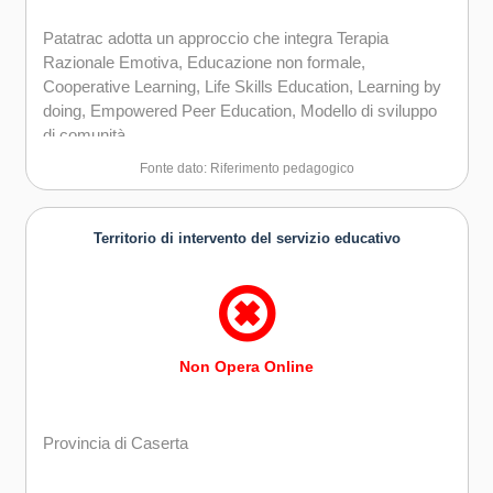
Patatrac adotta un approccio che integra Terapia
Razionale Emotiva, Educazione non formale,
Cooperative Learning, Life Skills Education, Learning by
doing, Empowered Peer Education, Modello di sviluppo
di comunità.
Ulteriori spunti arrivano dal pensiero di Ellis Paul
Fonte dato: Riferimento pedagogico
Torrance, Alessandro Antonietti, Robinson, Aronica,
Rogers, Runco, Albert, Sternberg, Lubart, Ultanir, Grant,
Rodari, Munari.
Territorio di intervento del servizio educativo
Non Opera Online
Provincia di Caserta