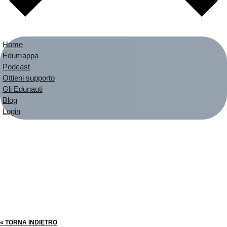
Home
Edumappa
Podcast
Ottieni supporto
Gli Edunauti
Blog
Login
« TORNA INDIETRO