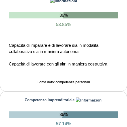
36%
53.85%
Capacità di imparare e di lavorare sia in modalità
collaborativa sia in maniera autonoma
Capacità di lavorare con gli altri in maniera costruttiva
Capacità di comunicare costruttivamente in ambienti
diversi
Fonte dato: competenze personali
Capacità di creare fiducia e provare empatia
Competenza imprenditoriale
Capacità di esprimere e comprendere punti di vista diversi
36%
Capacità di negoziare
57.14%