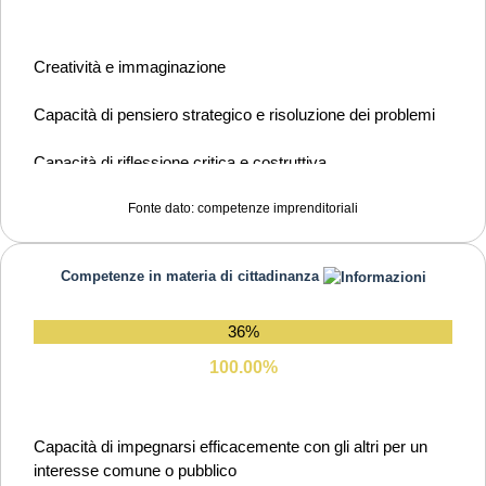
Capacità di favorire il proprio benessere fisico ed emotivo
Creatività e immaginazione
Capacità di pensiero strategico e risoluzione dei problemi
Capacità di riflessione critica e costruttiva
Capacità di assumere l'iniziativa
Fonte dato: competenze imprenditoriali
Capacità di lavorare sia in modalità collaborativa in gruppo
Competenze in materia di cittadinanza
sia in maniera autonoma
Capacità di comunicare e negoziare efficacemente con gli
36%
altri
100.00%
Capacità di possedere spirito di iniziativa e
autoconsapevolezza
Capacità di impegnarsi efficacemente con gli altri per un
interesse comune o pubblico
Capacità di motivare gli altri e valorizzare le loro idee, di