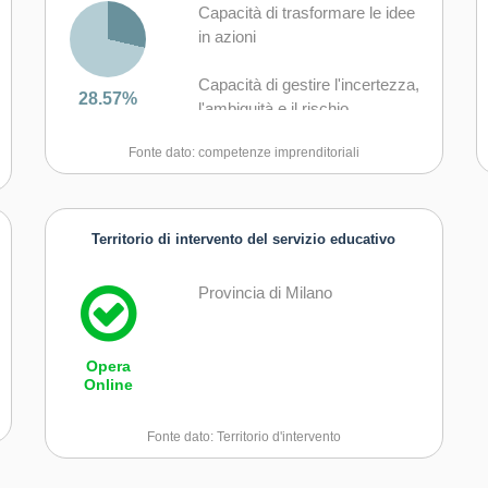
Capacità di trasformare le idee
in azioni
Capacità di gestire l'incertezza,
28.57%
l'ambiguità e il rischio
Fonte dato: competenze imprenditoriali
Capacità di essere proattivi e
lungimiranti
Capacità di coraggio e
Territorio di intervento del servizio educativo
perseveranza nel
raggiungimento degli obiettivi
Provincia di Milano
Opera
Online
Fonte dato: Territorio d'intervento