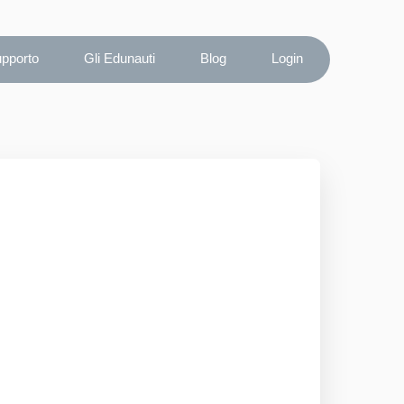
upporto
Gli Edunauti
Blog
Login