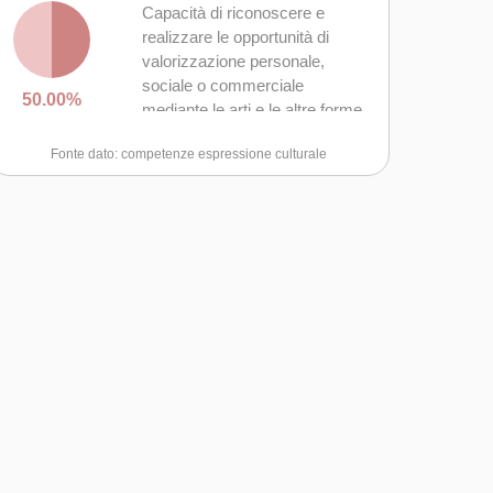
Capacità di riconoscere e
realizzare le opportunità di
valorizzazione personale,
sociale o commerciale
50.00%
mediante le arti e le altre forme
culturali
Fonte dato: competenze espressione culturale
Curiosità nei confronti del
mondo, apertura per
immaginare nuove possibilità