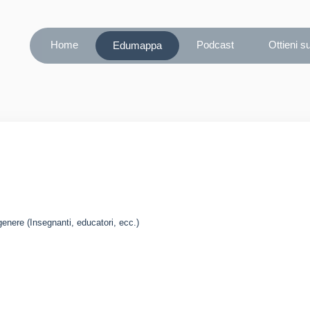
Home
Podcast
Ottieni s
Edumappa
genere (Insegnanti, educatori, ecc.)