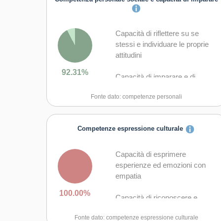
Capacità di riflettere su se
stessi e individuare le proprie
attitudini
92.31%
Capacità di imparare e di
lavorare sia in modalità
Fonte dato: competenze personali
collaborativa sia in maniera
autonoma
Competenze espressione culturale
Capacità di lavorare con gli altri
in maniera costruttiva
Capacità di esprimere
Capacità di comunicare
esperienze ed emozioni con
costruttivamente in ambienti
empatia
diversi
100.00%
Capacità di riconoscere e
Capacità di creare fiducia e
realizzare le opportunità di
provare empatia
Fonte dato: competenze espressione culturale
valorizzazione personale,