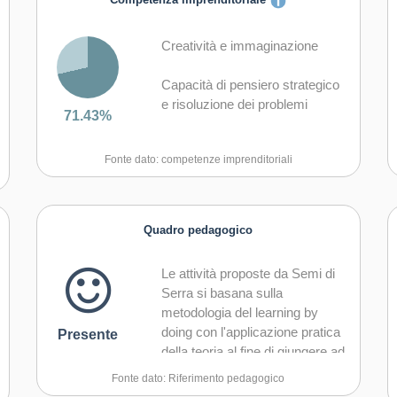
Competenza imprenditoriale
Creatività e immaginazione
Capacità di pensiero strategico
e risoluzione dei problemi
71.43%
Capacità di riflessione critica e
Fonte dato: competenze imprenditoriali
costruttiva
Capacità di assumere l'iniziativa
Quadro pedagogico
Capacità di lavorare sia in
modalità collaborativa in gruppo
Le attività proposte da Semi di
sia in maniera autonoma
Serra si basana sulla
metodologia del learning by
Capacità di comunicare e
doing con l'applicazione pratica
Presente
negoziare efficacemente con gli
della teoria al fine di giungere ad
altri
un apprendimento significativo.
Fonte dato: Riferimento pedagogico
Capacità di gestire l'incertezza,