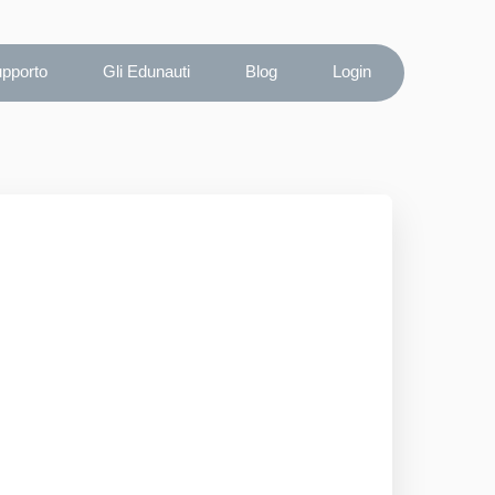
upporto
Gli Edunauti
Blog
Login