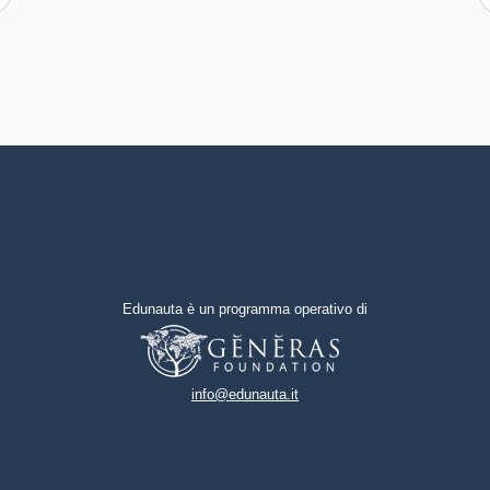
l'ambiguità e il rischio
Capacità di possedere spirito di
iniziativa e autoconsapevolezza
Capacità di coraggio e
perseveranza nel
raggiungimento degli obiettivi
Capacità di motivare gli altri e
valorizzare le loro idee, di
provare empatia
Edunauta è un programma operativo di
info@edunauta.it