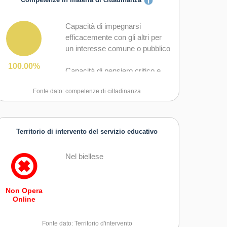
Competenze in materia di cittadinanza
Capacità di impegnarsi
efficacemente con gli altri per
un interesse comune o pubblico
100.00%
Capacità di pensiero critico e
abilità integrate nella soluzione
Fonte dato: competenze di cittadinanza
dei problemi
Territorio di intervento del servizio educativo
Nel biellese
Non Opera
Online
Fonte dato: Territorio d'intervento