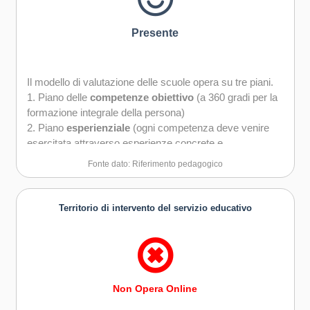
Presente
Il modello di valutazione delle scuole opera su tre piani.
1. Piano delle
competenze obiettivo
(a 360 gradi per la
formazione integrale della persona)
2. Piano
esperienziale
(ogni competenza deve venire
esercitata attraverso esperienze concrete e
pedagogicamente solide
Fonte dato: Riferimento pedagogico
3. Piano
valoriale
(se con le competenze trovo soluzioni
ai problemi è solo con i valori che scelgo la migliore
soluzione)
Territorio di intervento del servizio educativo
Non Opera Online