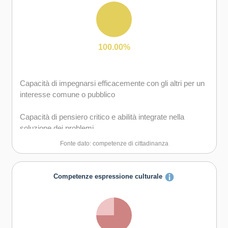
stress
gruppo sia in maniera autonoma
Capacità di favorire il proprio benessere fisico ed
Capacità di comunicare e negoziare efficacemente con
emotivo
gli altri
100.00%
Capacità di gestire l'incertezza, l'ambiguità e il rischio
Capacità di impegnarsi efficacemente con gli altri per un
Capacità di possedere spirito di iniziativa e
interesse comune o pubblico
autoconsapevolezza
Capacità di pensiero critico e abilità integrate nella
Capacità di essere proattivi e lungimiranti
soluzione dei problemi
Fonte dato: competenze di cittadinanza
Capacità di coraggio e perseveranza nel raggiungimento
degli obiettivi
Competenze espressione culturale
Capacità di motivare gli altri e valorizzare le loro idee, di
provare empatia
Capacità di accettare la responsabilità