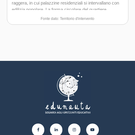
raggera, in cui palazzine residenziali si intervallano con
edilizia popolare. La forma circolare del quartiere
permette di attraversarlo o interamente via strada o
Fonte dato: Territorio d'intervento
totalmente via parchi.
Risulta essere un quartiere però esclusivamente
frequentato dai e dalle residenti perchè i servizi offerti
sono gli essenziali e perché non è un quartiere di
passaggio.