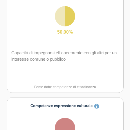
Capacità di gestire l'incertezza, l'ambiguità e il rischio
Capacità di essere proattivi e lungimiranti
Capacità di coraggio e perseveranza nel raggiungimento
50.00%
degli obiettivi
Capacità di motivare gli altri e valorizzare le loro idee, di
Capacità di impegnarsi efficacemente con gli altri per un
provare empatia
interesse comune o pubblico
Capacità di accettare la responsabilità
Fonte dato: competenze di cittadinanza
Competenze espressione culturale