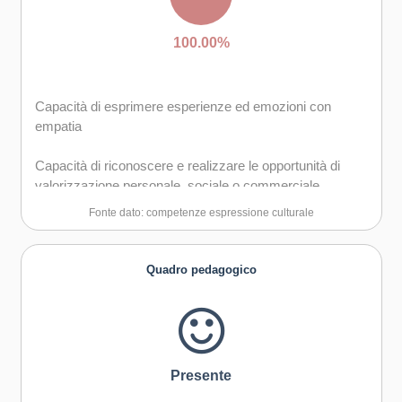
100.00%
Capacità di esprimere esperienze ed emozioni con
empatia
Capacità di riconoscere e realizzare le opportunità di
valorizzazione personale, sociale o commerciale
mediante le arti e le altre forme culturali
Fonte dato: competenze espressione culturale
Capacità di impegnarsi in processi creativi sia
individualmente che collettivamente
Quadro pedagogico
Curiosità nei confronti del mondo, apertura per
immaginare nuove possibilità
Presente