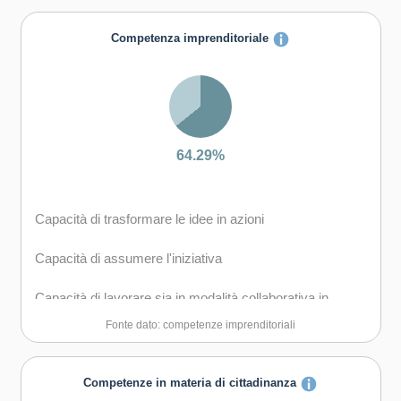
Capacità di creare fiducia e provare empatia
Competenza imprenditoriale
Capacità di esprimere e comprendere punti di vista
diversi
Capacità di negoziare
64.29%
Capacità di gestire il proprio apprendimento e la propria
carriera
Capacità di trasformare le idee in azioni
Capacità di mantenersi resilienti
Capacità di assumere l'iniziativa
Capacità di favorire il proprio benessere fisico ed
emotivo
Capacità di lavorare sia in modalità collaborativa in
gruppo sia in maniera autonoma
Fonte dato: competenze imprenditoriali
Capacità di comunicare e negoziare efficacemente con
gli altri
Competenze in materia di cittadinanza