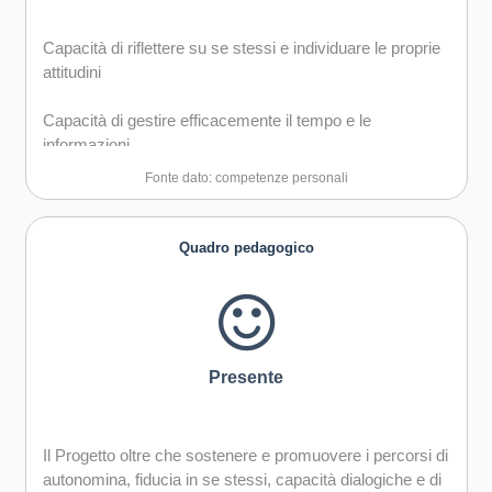
Capacità di riflettere su se stessi e individuare le proprie
attitudini
Capacità di gestire efficacemente il tempo e le
informazioni
Fonte dato: competenze personali
Capacità di imparare e di lavorare sia in modalità
collaborativa sia in maniera autonoma
Quadro pedagogico
Capacità di comunicare costruttivamente in ambienti
diversi
Capacità di creare fiducia e provare empatia
Presente
Il Progetto oltre che sostenere e promuovere i percorsi di
autonomina, fiducia in se stessi, capacità dialogiche e di