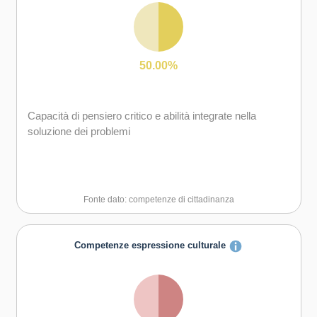
Capacità di comunicare e negoziare efficacemente con
gli altri
Capacità di possedere spirito di iniziativa e
50.00%
autoconsapevolezza
Capacità di motivare gli altri e valorizzare le loro idee, di
Capacità di pensiero critico e abilità integrate nella
provare empatia
soluzione dei problemi
Capacità di accettare la responsabilità
Fonte dato: competenze di cittadinanza
Competenze espressione culturale