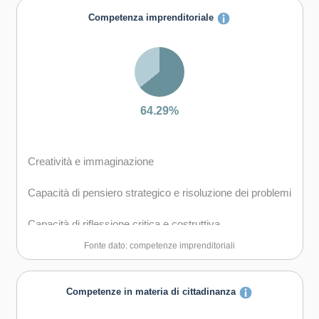
Capacità di creare fiducia e provare empatia
Competenza imprenditoriale
Capacità di esprimere e comprendere punti di vista
diversi
Capacità di negoziare
64.29%
Creatività e immaginazione
Capacità di pensiero strategico e risoluzione dei problemi
Capacità di riflessione critica e costruttiva
Fonte dato: competenze imprenditoriali
Capacità di assumere l'iniziativa
Capacità di lavorare sia in modalità collaborativa in
Competenze in materia di cittadinanza
gruppo sia in maniera autonoma