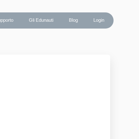
upporto
Gli Edunauti
Blog
Login