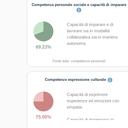
Competenza personale sociale e capacità di imparare
Capacità di imparare e di
lavorare sia in modalità
collaborativa sia in maniera
autonoma
69.23%
Capacità di lavorare con gli altri
Fonte dato: competenze personali
in maniera costruttiva
Capacità di comunicare
Competenze espressione culturale
costruttivamente in ambienti
diversi
Capacità di esprimere
Capacità di creare fiducia e
esperienze ed emozioni con
provare empatia
empatia
75.00%
Capacità di esprimere e
Capacità di impegnarsi in
comprendere punti di vista
processi creativi sia