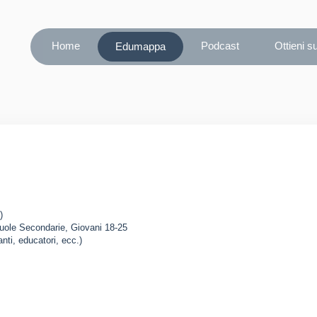
Home
Podcast
Ottieni s
Edumappa
)
Scuole Secondarie, Giovani 18-25
anti, educatori, ecc.)