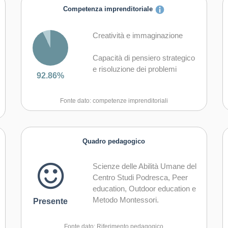
Competenza imprenditoriale
Creatività e immaginazione
Capacità di pensiero strategico
e risoluzione dei problemi
92.86%
Capacità di trasformare le idee
Fonte dato: competenze imprenditoriali
in azioni
Capacità di riflessione critica e
costruttiva
Quadro pedagogico
Capacità di assumere l'iniziativa
Scienze delle Abilità Umane del
Centro Studi Podresca, Peer
Capacità di lavorare sia in
education, Outdoor education e
modalità collaborativa in gruppo
Metodo Montessori.
Presente
sia in maniera autonoma
Capacità di comunicare e
Fonte dato: Riferimento pedagogico