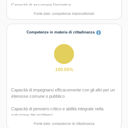
Capacità di assumere l'iniziativa
Fonte dato: competenze imprenditoriali
Capacità di lavorare sia in modalità collaborativa in
gruppo sia in maniera autonoma
Competenze in materia di cittadinanza
Capacità di mantenere il ritmo dell'attività
Capacità di motivare gli altri e valorizzare le loro idee, di
provare empatia
100.00%
Capacità di impegnarsi efficacemente con gli altri per un
interesse comune o pubblico
Capacità di pensiero critico e abilità integrate nella
soluzione dei problemi
Fonte dato: competenze di cittadinanza