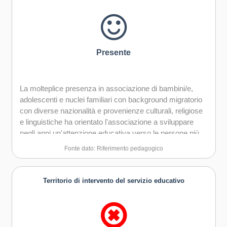
Presente
La molteplice presenza in associazione di bambini/e,
adolescenti e nuclei familiari con background migratorio
con diverse nazionalità e provenienze culturali, religiose
e linguistiche ha orientato l'associazione a sviluppare
negli anni un'attenzione educativa verso le persone più
vulnerabili e marginalizzate nei contesti sociali ed
Fonte dato: Riferimento pedagogico
educativi del territorio.
L'associazione ha investito in progettazioni che
aiutassero a creare una visione e un operato inclusivi e
Territorio di intervento del servizio educativo
collaboranti con diversi soggetti e istituzioni del territorio
per far si che i percorsi di inclusione di centinaia di minori
con background migratorio fossero una preoccupazione
e un obiettivo che stavano a cuore a tutti.