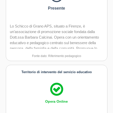
Presente
Lo Schicco di Grano APS, situato a Firenze, è
un’associazione di promozione sociale fondata dalla
Dott.ssa Barbara Calcinai. Opera con un orientamento
educativo e pedagogico centrato sul benessere della
persona, della famiglia e della comunità. Promuove lo
sviluppo cognitivo, emotivo e sociale attraverso attività
Fonte dato: Riferimento pedagogico
psicoeducative, supporto scolastico, consulenze
psicologiche, mediazione familiare, laboratori e percorsi
ludico-ricreativi. Il progetto pedagogico valorizza l’unicità
Territorio di intervento del servizio educativo
di ciascun individuo, favorendo autonomia, creatività,
inclusione e senso di comunità. Centrale è la
collaborazione con le famiglie e la costruzione di relazioni
basate sul rispetto, la solidarietà e l’empatia. Lo Schicco
di Grano sostiene persone in situazioni di disagio
Opera Online
relazionale, economico o sociale, integrando metodi
tradizionali e innovativi per favorire crescita personale e