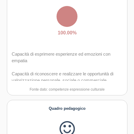
provare empatia
Capacità di accettare la responsabilità
100.00%
Capacità di esprimere esperienze ed emozioni con
empatia
Capacità di riconoscere e realizzare le opportunità di
valorizzazione personale, sociale o commerciale
mediante le arti e le altre forme culturali
Fonte dato: competenze espressione culturale
Capacità di impegnarsi in processi creativi sia
individualmente che collettivamente
Quadro pedagogico
Curiosità nei confronti del mondo, apertura per
immaginare nuove possibilità