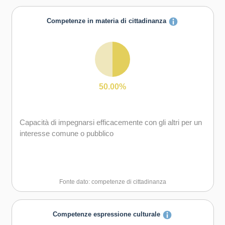
Capacità di assumere l'iniziativa
Competenze in materia di cittadinanza
Capacità di lavorare sia in modalità collaborativa in
gruppo sia in maniera autonoma
Capacità di comunicare e negoziare efficacemente con
gli altri
50.00%
Capacità di gestire l'incertezza, l'ambiguità e il rischio
Capacità di impegnarsi efficacemente con gli altri per un
Capacità di possedere spirito di iniziativa e
interesse comune o pubblico
autoconsapevolezza
Capacità di essere proattivi e lungimiranti
Fonte dato: competenze di cittadinanza
Capacità di coraggio e perseveranza nel raggiungimento
degli obiettivi
Competenze espressione culturale
Capacità di motivare gli altri e valorizzare le loro idee, di