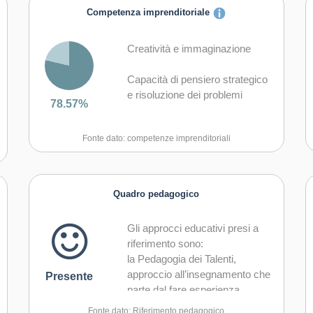
Competenza imprenditoriale
Creatività e immaginazione
Capacità di pensiero strategico
e risoluzione dei problemi
78.57%
Capacità di trasformare le idee
Fonte dato: competenze imprenditoriali
in azioni
Capacità di riflessione critica e
costruttiva
Quadro pedagogico
Capacità di assumere l'iniziativa
Gli approcci educativi presi a
riferimento sono:
Capacità di lavorare sia in
la Pedagogia dei Talenti,
modalità collaborativa in gruppo
approccio all’insegnamento che
Presente
sia in maniera autonoma
parte dal fare esperienza,
crearsi poi un’immagine ed
Capacità di comunicare e
Fonte dato: Riferimento pedagogico