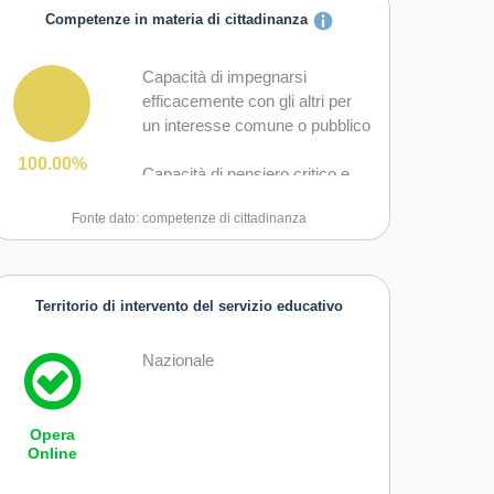
Competenze in materia di cittadinanza
Capacità di impegnarsi
efficacemente con gli altri per
un interesse comune o pubblico
100.00%
Capacità di pensiero critico e
abilità integrate nella soluzione
Fonte dato: competenze di cittadinanza
dei problemi
Territorio di intervento del servizio educativo
Nazionale
Opera
Online