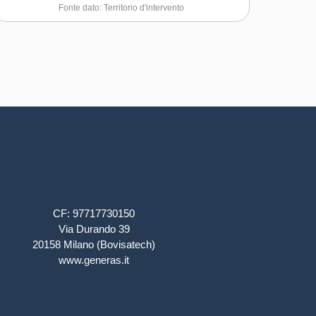
Fonte dato: Territorio d'intervento
CF: 97717730150
Via Durando 39
20158 Milano (Bovisatech)
www.generas.it