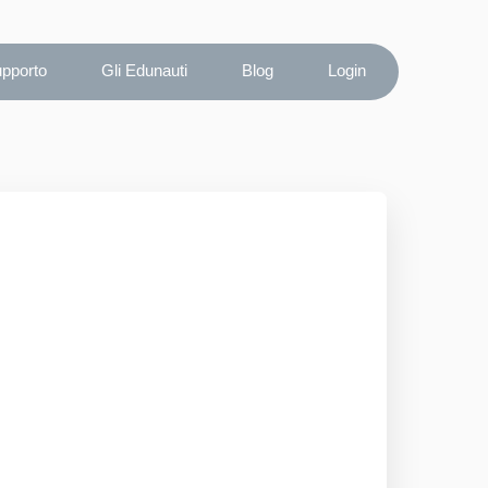
upporto
Gli Edunauti
Blog
Login