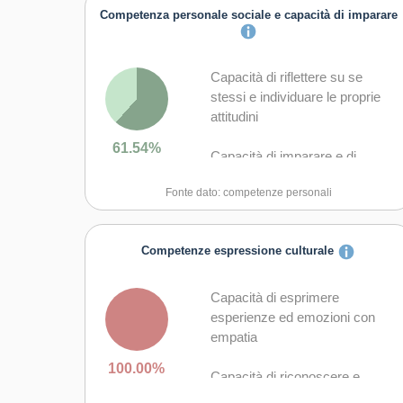
Competenza personale sociale e capacità di imparare
Capacità di riflettere su se
stessi e individuare le proprie
attitudini
61.54%
Capacità di imparare e di
lavorare sia in modalità
Fonte dato: competenze personali
collaborativa sia in maniera
autonoma
Competenze espressione culturale
Capacità di lavorare con gli altri
in maniera costruttiva
Capacità di esprimere
Capacità di comunicare
esperienze ed emozioni con
costruttivamente in ambienti
empatia
diversi
100.00%
Capacità di riconoscere e
Capacità di creare fiducia e
realizzare le opportunità di