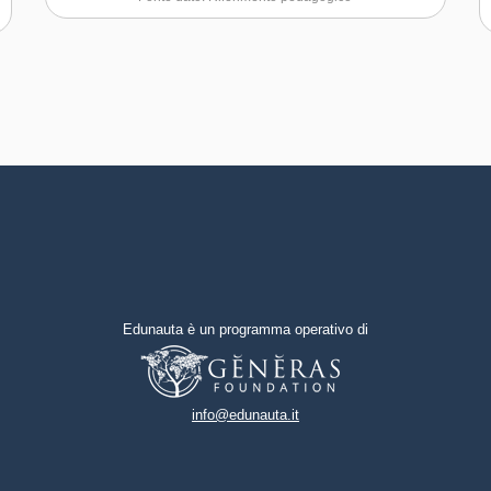
infine sviluppare i concetti
negoziare efficacemente con gli
(rimembrare, ricordare,
altri
rammentare); l’Outdoor
Education, che mette al centro
Capacità di possedere spirito di
l’esperienza all’aperto come
iniziativa e autoconsapevolezza
premessa necessaria
all’apprendere; il metodo
Capacità di essere proattivi e
Waldorf; la Peer Education; il
lungimiranti
Service Learning e
l’Autoeducazione.
Capacità di coraggio e
perseveranza nel
raggiungimento degli obiettivi
Edunauta è un programma operativo di
Capacità di motivare gli altri e
valorizzare le loro idee, di
provare empatia
info@edunauta.it