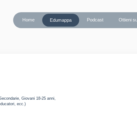
Home
Podcast
Ottieni s
Edumappa
 Secondarie, Giovani 18-25 anni,
educatori, ecc.)