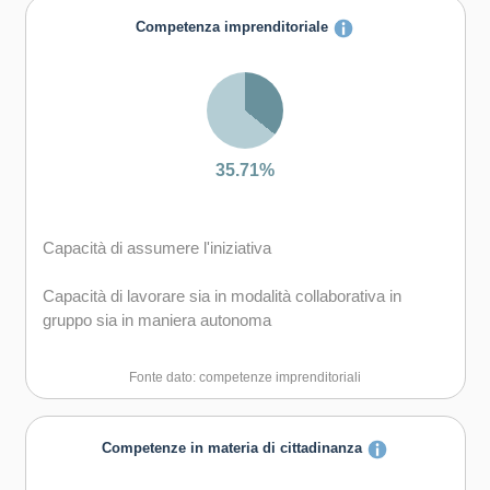
Capacità di creare fiducia e provare empatia
Competenza imprenditoriale
Capacità di esprimere e comprendere punti di vista
diversi
Capacità di negoziare
35.71%
Capacità di favorire il proprio benessere fisico ed
emotivo
Capacità di assumere l'iniziativa
Capacità di lavorare sia in modalità collaborativa in
gruppo sia in maniera autonoma
Capacità di comunicare e negoziare efficacemente con
Fonte dato: competenze imprenditoriali
gli altri
Capacità di motivare gli altri e valorizzare le loro idee, di
Competenze in materia di cittadinanza
provare empatia