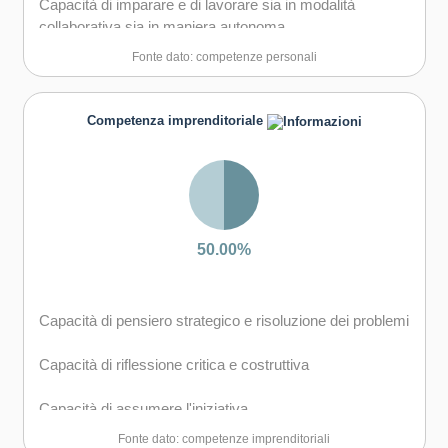
Capacità di imparare e di lavorare sia in modalità
collaborativa sia in maniera autonoma
Fonte dato: competenze personali
Capacità di lavorare con gli altri in maniera costruttiva
Capacità di comunicare costruttivamente in ambienti
Competenza imprenditoriale
diversi
Capacità di creare fiducia e provare empatia
Capacità di esprimere e comprendere punti di vista
diversi
50.00%
Capacità di negoziare
Capacità di pensiero strategico e risoluzione dei problemi
Capacità di concentrarsi, di riflettere criticamente e di
prendere decisioni
Capacità di riflessione critica e costruttiva
Capacità di gestire il proprio apprendimento e la propria
Capacità di assumere l'iniziativa
carriera
Fonte dato: competenze imprenditoriali