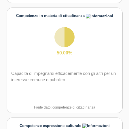
Capacità di lavorare sia in modalità collaborativa in
Capacità di favorire il proprio benessere fisico ed
gruppo sia in maniera autonoma
emotivo
Competenze in materia di cittadinanza
Capacità di comunicare e negoziare efficacemente con
gli altri
Capacità di motivare gli altri e valorizzare le loro idee, di
provare empatia
50.00%
Capacità di accettare la responsabilità
Capacità di impegnarsi efficacemente con gli altri per un
interesse comune o pubblico
Fonte dato: competenze di cittadinanza
Competenze espressione culturale