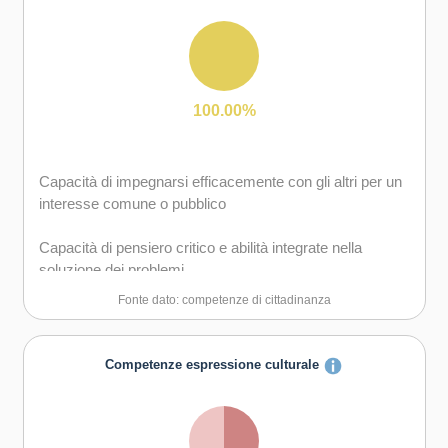
Capacità di mantenersi resilienti
Capacità di lavorare sia in modalità collaborativa in
gruppo sia in maniera autonoma
Capacità di favorire il proprio benessere fisico ed
emotivo
Capacità di comunicare e negoziare efficacemente con
gli altri
100.00%
Capacità di gestire l'incertezza, l'ambiguità e il rischio
Capacità di impegnarsi efficacemente con gli altri per un
Capacità di possedere spirito di iniziativa e
interesse comune o pubblico
autoconsapevolezza
Capacità di pensiero critico e abilità integrate nella
Capacità di essere proattivi e lungimiranti
soluzione dei problemi
Fonte dato: competenze di cittadinanza
Capacità di coraggio e perseveranza nel raggiungimento
degli obiettivi
Competenze espressione culturale
Capacità di motivare gli altri e valorizzare le loro idee, di
provare empatia