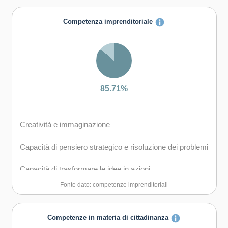
Capacità di comunicare costruttivamente in ambienti
Competenza imprenditoriale
diversi
Capacità di creare fiducia e provare empatia
Capacità di esprimere e comprendere punti di vista
diversi
85.71%
Capacità di negoziare
Creatività e immaginazione
Capacità di concentrarsi, di riflettere criticamente e di
prendere decisioni
Capacità di pensiero strategico e risoluzione dei problemi
Capacità di gestire il proprio apprendimento e la propria
Capacità di trasformare le idee in azioni
carriera
Fonte dato: competenze imprenditoriali
Capacità di riflessione critica e costruttiva
Capacità di gestire l'incertezza, la complessità e lo
stress
Capacità di assumere l'iniziativa
Competenze in materia di cittadinanza